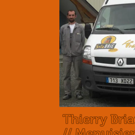
Thierry Bri
// Menuisie