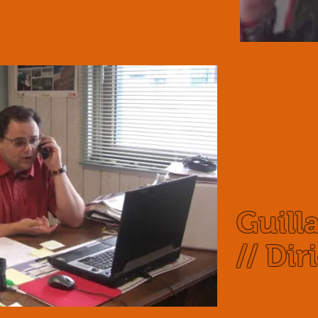
Guill
// Dir