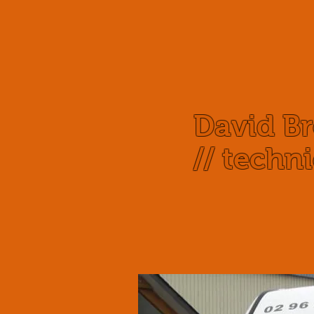
David Bro
// techni