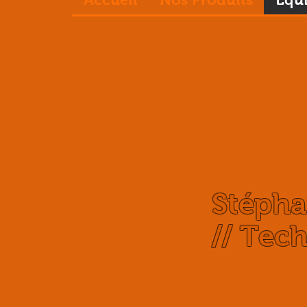
Stéphan
// Techn