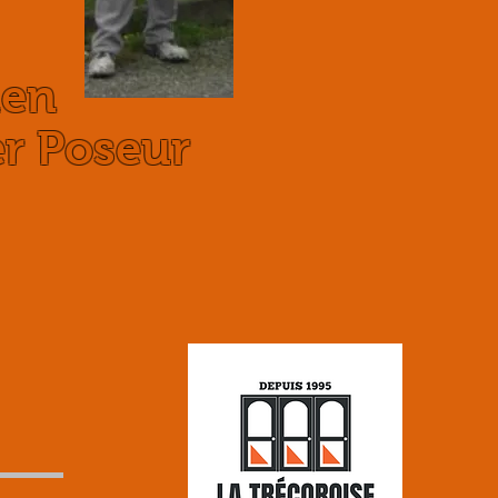
ien
er Poseur