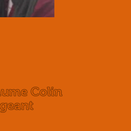
aume Colin
igeant