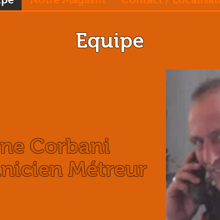
Equipe
e Corbani
icien Métreur