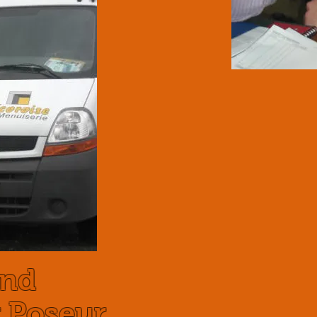
and
r Poseur